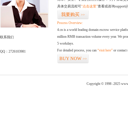
具体交易流程可
“点击这里”
查看或咨询support@
我要购买
>>
Process Overview:
4.cn is a world leading domain escrow service plat
million RMB transaction volume every year. We promi
联系我们
5 workdays.
For detailed process, you can
“visit here”
or contact
QQ：2726103981
BUY NOW
>>
Copyright © 1998 -2025 www