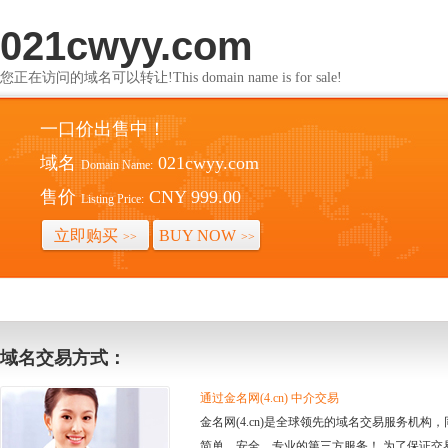
021cwyy.com
您正在访问的域名可以转让!This domain name is for sale!
一口价出售中！
域名
021cwyy.com
Domain Name:
售价
CNY 999.00
Listing Price:
立即购买
BUY NOW
>>
>>
域名交易方式：
通过金名网(4.cn) 中介交易
金名网(4.cn)是全球领先的域名交易服务机
简单、安全、专业的第三方服务！ 为了保证交